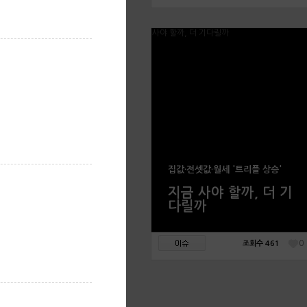
집값·전셋값·월세 '트리플 상승'
지금 사야 할까, 더 기
다릴까
0
조회수 461