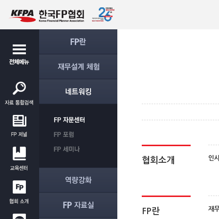
인
협회소개
재
FP란