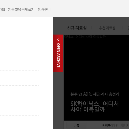
가입
계속교육문제풀기
장바구니
본주 vs ADR, 세금·계좌 총정리
SK하이닉스, 어디서
사야 이득일까
0
조회수 558