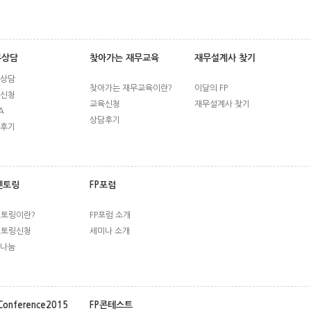
무상담
찾아가는 재무교육
재무설계사 찾기
상담
찾아가는 재무교육이란?
이달의 FP
신청
교육신청
재무설계사 찾기
A
상담후기
후기
멘토링
FP포럼
멘토링이란?
FP포럼 소개
멘토링신청
세미나 소개
나눔
Conference2015
FP콘테스트