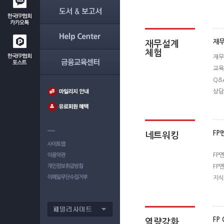
재
재무설계
체험
재무
교육
Q&
상담
FP
네트워킹
FP
FP
지식
FP 
역량강화