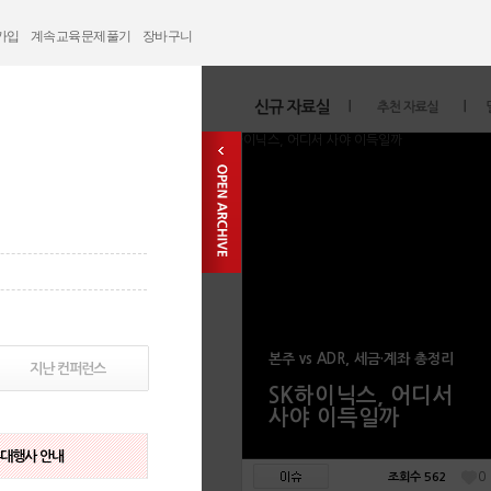
가입
계속교육문제풀기
장바구니
본주 vs ADR, 세금·계좌 총정리
지난 컨퍼런스
SK하이닉스, 어디서
사야 이득일까
부대행사 안내
0
조회수 562