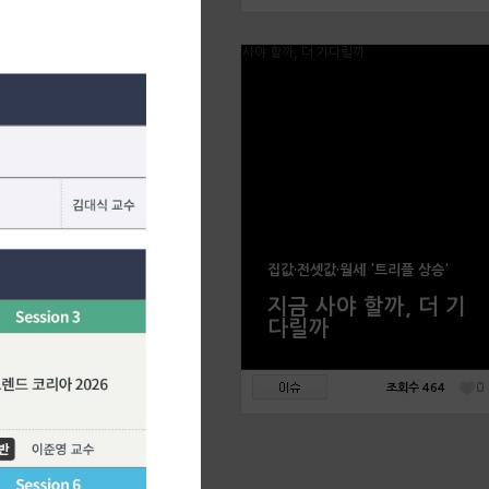
집값·전셋값·월세 '트리플 상승'
지금 사야 할까, 더 기
다릴까
0
조회수 464