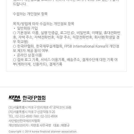
드립니다.
수집하는 개인정보 항목
목적/방법에 따라 수집하는 개인정보 항목
• 일반회원 가입
○ 기본정보: 이름, 실명 인증값, 로그인 ID, 비밀번호, 이메일, 휴대전화번
호, 자택 주소, 자택전화번호, 직장 주소, 직장전화번호, 회사명(학생일 경
우 학교명).
○ 한국FP협회, 한국재무설계협회, FPSB International Korea의 개인정
보 제3자 제공 동의 여부
• 온라인 상점 이용
○ 접속 로그 기록, 서비스 이용기록, 배송주소, 결제수단에 대한 기록 여
부(계좌이체, 신용카드), 결제기록
개인정보 수집 및 이용목적
• 서비스 제공에 관한 계약 이행 및 서비스 제공에 따른 요금 정산 목적
○ 자격시험접수 및 인증갱신신청에 대한 라이선스비 결제 및 취소에 따른
환급신청, 도서 배송, 자격인증서 발송
• 이용자 관리
○ 회원 서비스 이용에 따른 본인확인, 개인식별, 불량회원의 부정 이용방
지와 비인가사용 방지, 가입 의사 확인, 연령 확인, 불만 처리 등 민원 처
리, 고지사항 전달
• 수험생 및 인증자 관리
○ 시험 진행에 따른 정보전달, 시험 결과 통보, 수험생의 응시요건 확인,
인증신청에 따른 결과안내, 계속교육학점 안내, 자격 유지에 따른 정보전
달, 이용자의 소속기관 자료요청에 대한 정보제공
• 마케팅 및 광고 활용
○ 한국FP협회, 한국재무설계협회, FPSB International Korea의 이벤트