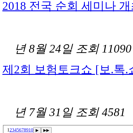
2018 전국 순회 세미나 
2
년 8월 24일
조회 11090
제2회 보험토크쇼 [보.톡.쇼
2
년 7월 31일
조회 4581
1
2
3
4
5
6
7
8
9
10