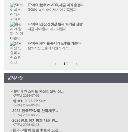
FP이슈 | 본주 vs ADR, 세금·계좌 총정리
SK하이닉스, 어디서 사야 이득일까
FP이슈 | 집값·전셋값·월세 '트리플 상승'
지금 사야 할까, 더 기다릴까
FP이슈 | 수익률 순서가 노후를 가른다
은퇴자산 인출과 시퀀스 리스크
＜
1
2
＞
네이버 엑스퍼트 자산컨설팅 상...
KFPA | 2026-07-06
제18회 2026 FP Sum...
KFPA | 2026-05-29
2026 한국FP학회-한국재무...
KFPA | 2026-04-23
2026년도 정기총회 개최 안...
KFPA | 2026-03-16
한국FP협회 임원 후보자 모집...