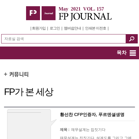
May 2021 VOL. 157
|
회원가입
|
로그인
|
멤버쉽안내
|
인쇄본 이전호
|
목차
FP가 본 세상
황선찬 CFP인증자, 푸르덴셜생명
제목 :
재무설계는 집짓기다
재무설계는 집짓기다. 설계도를 그리고 그에