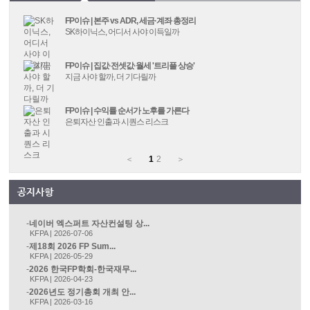
FP이슈 | 본주 vs ADR, 세금·계좌 총정리
SK하이닉스, 어디서 사야 이득일까
FP이슈 | 집값·전셋값·월세 '트리플 상승'
지금 사야 할까, 더 기다릴까
FP이슈 | 수익률 순서가 노후를 가른다
은퇴자산 인출과 시퀀스 리스크
＜
1
2
＞
네이버 엑스퍼트 자산컨설팅 상...
KFPA | 2026-07-06
제18회 2026 FP Sum...
KFPA | 2026-05-29
2026 한국FP학회-한국재무...
KFPA | 2026-04-23
2026년도 정기총회 개최 안...
KFPA | 2026-03-16