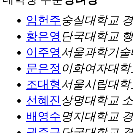
임헌주
숭실대학교 
황은영
단국대학교 
이주영
서울과학기술
문은정
이화여자대학
조대형
서울시립대학
선혜진
상명대학교 
배영수
명지대학교 
권준근
단국대학교 