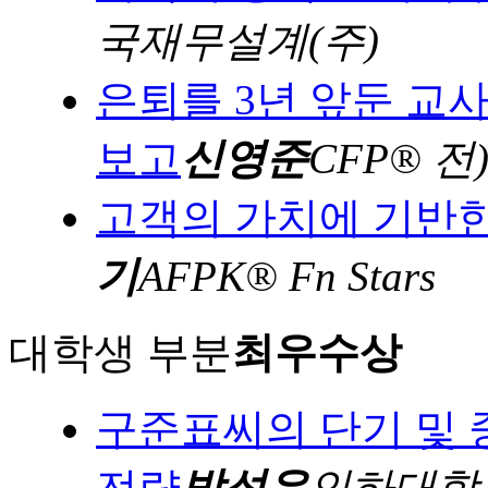
국재무설계(주)
은퇴를 3년 앞둔 교사에
보고
신영준
CFP® 
고객의 가치에 기반
기
AFPK® Fn Stars
대학생 부분
최우수상
구준표씨의 단기 및 
전략
박성우
인하대학