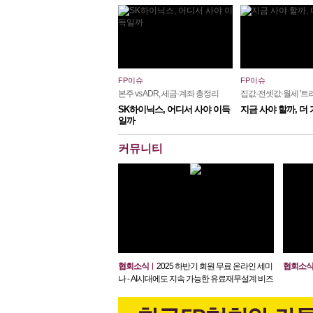
FP이슈
FP이슈
본주 vs ADR, 세금·계좌 총정리
집값·전셋값·월세 '트리
SK하이닉스, 어디서 사야 이득
지금 사야 할까, 더
일까
커뮤니티
협회소식
2025 하반기 회원 무료 온라인 세미
협회소
나 - AI시대에도 지속 가능한 유료재무설계 비즈
니즈 구축전략