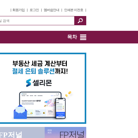
|
회원가입
|
로그인
|
멤버쉽안내
|
인쇄본 이전호
|
목차
FP저널