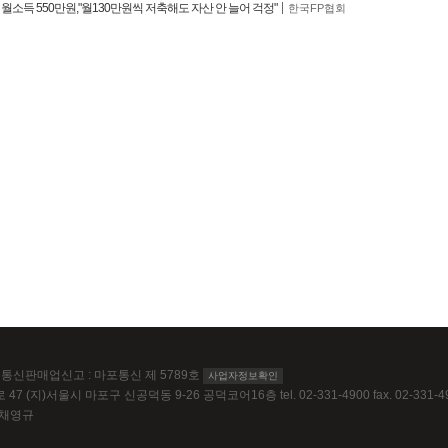
족 월소득 550만원,"월130만원씩 저축해도 자산 안 늘어 걱정"
한국FP협회
64 통신판매업신고 : 마포통신 제 5789호
사업자정보확인
 (지)서울시 마포구 신공덕동 9-26 공덕코어16층 tel. 02-331-4900 fax. 02-331-4
 채영규