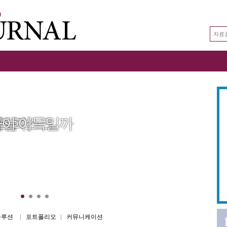
0
사야 이득일까
다릴까
스 리스크
'
솔루션
포트폴리오
커뮤니케이션