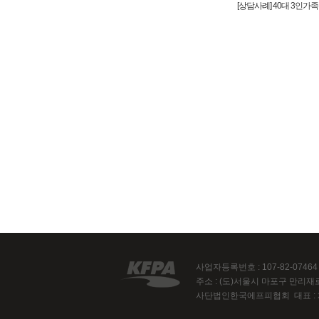
[상담사례] 40대 3인가
사업자등록번호 : 107-82-074
주소 : (도)서울시 마포구 만리재로 47
사단법인한국에프피협회 대표 :