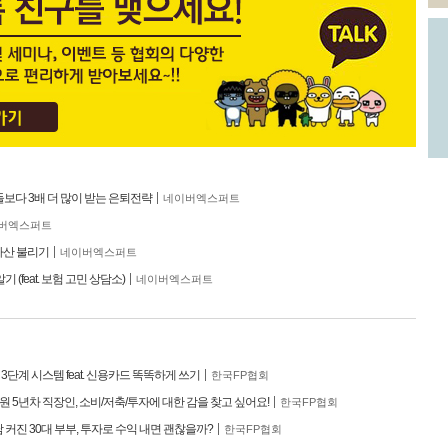
들보다 3배 더 많이 받는 은퇴전략
네이버엑스퍼트
버엑스퍼트
자산 불리기
네이버엑스퍼트
 (feat. 보험 고민 상담소)
네이버엑스퍼트
단계 시스템 feat. 신용카드 똑똑하게 쓰기
한국FP협회
만원 5년차 직장인, 소비/저축/투자에 대한 감을 찾고 싶어요!
한국FP협회
 커진 30대 부부, 투자로 수익 내면 괜찮을까?
한국FP협회