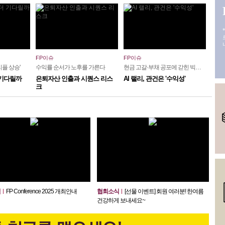
FP이슈
FP이슈
플 상승'
수익률 순서가 노후를 가른다
현금 고갈·부채 공포에 갇힌 빅테크
 기다릴까
은퇴자산 인출과 시퀀스 리스
AI 랠리, 관건은 '수익성'
크
식
FP Conference 2025 개최안내
협회소식
[선물 이벤트] 회원 여러분! 한여름
건강하게 보내세요~