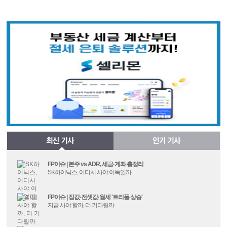
FP이슈 | 본주 vs ADR, 세금·계좌 총정리
SK하이닉스, 어디서 사야 이득일까
FP이슈 | 집값·전셋값·월세 '트리플 상승'
지금 사야 할까, 더 기다릴까