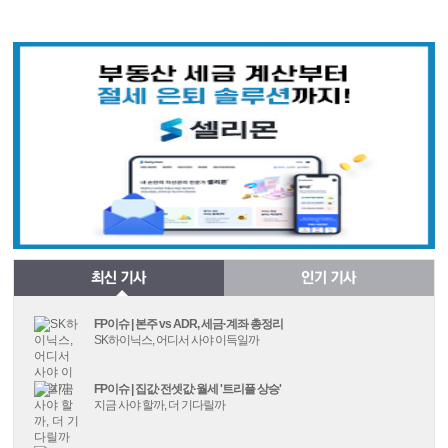
FP이슈 | 본주 vs ADR, 세금·계좌 총정리
SK하이닉스, 어디서 사야 이득일까
FP이슈 | 집값·전셋값·월세 '트리플 상승'
지금 사야 할까, 더 기다릴까