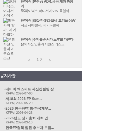
FP이슈 | 본주 vs ADR, 세금·계좌 총정
리
SK하이닉스, 어디서 사야 이득일까
FP이슈 | 집값·전셋값·월세 '트리플 상승'
지금 사야 할까, 더 기다릴까
FP이슈 | 수익률 순서가 노후를 가른다
은퇴자산 인출과 시퀀스 리스크
＜
1
2
＞
네이버 엑스퍼트 자산컨설팅 상...
KFPA | 2026-07-06
제18회 2026 FP Sum...
KFPA | 2026-05-29
2026 한국FP학회-한국재무...
KFPA | 2026-04-23
2026년도 정기총회 개최 안...
KFPA | 2026-03-16
한국FP협회 임원 후보자 모집...