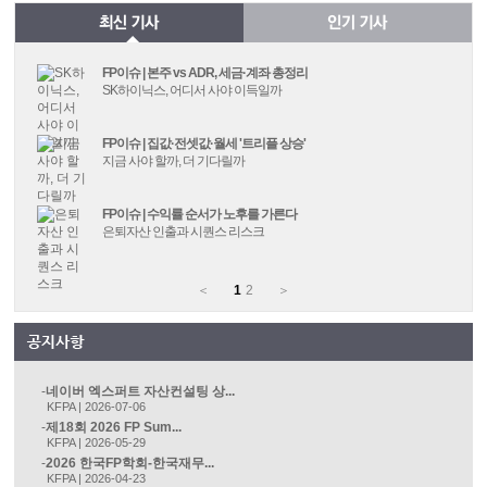
FP이슈 | 본주 vs ADR, 세금·계좌 총정리
SK하이닉스, 어디서 사야 이득일까
FP이슈 | 집값·전셋값·월세 '트리플 상승'
지금 사야 할까, 더 기다릴까
FP이슈 | 수익률 순서가 노후를 가른다
은퇴자산 인출과 시퀀스 리스크
＜
1
2
＞
네이버 엑스퍼트 자산컨설팅 상...
KFPA | 2026-07-06
제18회 2026 FP Sum...
KFPA | 2026-05-29
2026 한국FP학회-한국재무...
KFPA | 2026-04-23