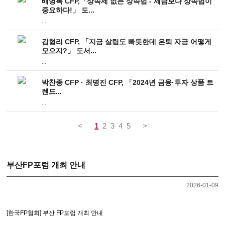
배명록 CFP,「상속세 없는 상속법 - 세금보다 상속법이
중요하다!」 도...
...
김형리 CFP, 「지금 살림도 빠듯한데 은퇴 자금 어떻게
모으지?」 도서...
...
박찬종 CFP · 최명진 CFP, 「2024년 금융·투자 상품 트
렌드...
...
<
1
2
3
4
5
>
부산FP포럼 개최 안내
2026-01-09
[한국FP협회] 부산 FP포럼 개최 안내