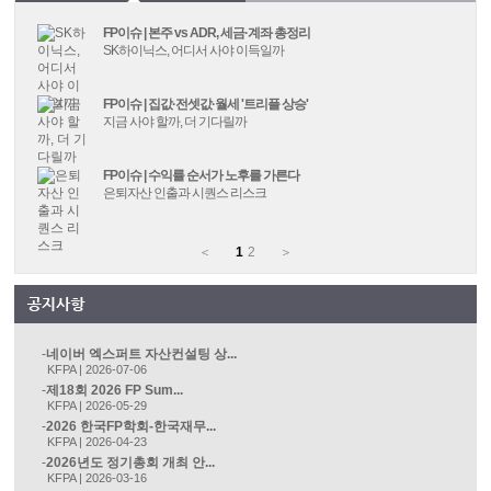
FP이슈 | 본주 vs ADR, 세금·계좌 총정리
SK하이닉스, 어디서 사야 이득일까
FP이슈 | 집값·전셋값·월세 '트리플 상승'
지금 사야 할까, 더 기다릴까
FP이슈 | 수익률 순서가 노후를 가른다
은퇴자산 인출과 시퀀스 리스크
＜
1
2
＞
네이버 엑스퍼트 자산컨설팅 상...
KFPA | 2026-07-06
제18회 2026 FP Sum...
KFPA | 2026-05-29
2026 한국FP학회-한국재무...
KFPA | 2026-04-23
2026년도 정기총회 개최 안...
KFPA | 2026-03-16