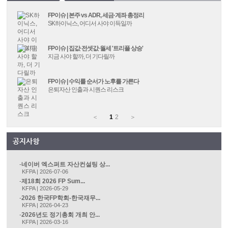
FP이슈 | 본주 vs ADR, 세금·계좌 총정리
SK하이닉스, 어디서 사야 이득일까
FP이슈 | 집값·전셋값·월세 '트리플 상승'
지금 사야 할까, 더 기다릴까
FP이슈 | 수익률 순서가 노후를 가른다
은퇴자산 인출과 시퀀스 리스크
＜
1
2
＞
네이버 엑스퍼트 자산컨설팅 상...
KFPA | 2026-07-06
제18회 2026 FP Sum...
KFPA | 2026-05-29
2026 한국FP학회-한국재무...
KFPA | 2026-04-23
2026년도 정기총회 개최 안...
KFPA | 2026-03-16