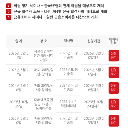
회원 정기 세미나 – 한국FP협회 전체 회원을 대상으로 개최
신규 합격자 교육 – CFP, AFPK 신규 합격자를 대상으로 개최
금융소비자 세미나 – 일반 금융소비자를 대상으로 개최
세미나
행사명
일 자
장 소
신청기간
신청
서울창업허브
2026년도 정
2026년 3월 3
2026년 3월 3
신청
본관 9층 세미
기총회
1일
0일까지
하기
나실2
2025년도 정
2025년 3월 2
마포 고려빌딩
2025년 3월 2
신청
기총회
7일
3층 강의실
6일까지
하기
2024년도 정
2024년 3월 2
마포 고려빌딩
2024년 3월 2
신청
기총회
8일
3층 강의실
6일까지
하기
미래에셋증권
2023 하반기
2023년 10월
2023년 10월
신청
빌딩 17층 이
회원세미나
25일
24일까지
하기
노베이션홀
2023년도 정
2023년 3월 3
마포 고려빌딩
2023년 3월 2
신청
기총회
0일
3층 강의실
3일까지
하기