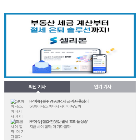
FP이슈 | 본주 vs ADR, 세금·계좌 총정리
SK하이닉스, 어디서 사야 이득일까
FP이슈 | 집값·전셋값·월세 '트리플 상승'
지금 사야 할까, 더 기다릴까