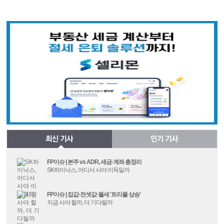
FP이슈 | 본주 vs ADR, 세금·계좌 총정리
SK하이닉스, 어디서 사야 이득일까
FP이슈 | 집값·전셋값·월세 '트리플 상승'
지금 사야 할까, 더 기다릴까