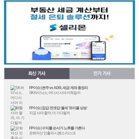
FP이슈 | 본주 vs ADR, 세금·계좌 총정리
SK하이닉스, 어디서 사야 이득일까
FP이슈 | 집값·전셋값·월세 '트리플 상승'
지금 사야 할까, 더 기다릴까
FP이슈 | 수익률 순서가 노후를 가른다
은퇴자산 인출과 시퀀스 리스크