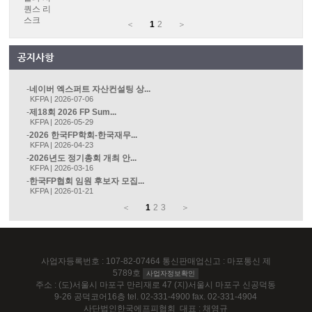
＜
1
2
＞
네이버 엑스퍼트 자산컨설팅 상...
KFPA | 2026-07-06
제18회 2026 FP Sum...
KFPA | 2026-05-29
2026 한국FP학회-한국재무...
KFPA | 2026-04-23
2026년도 정기총회 개최 안...
KFPA | 2026-03-16
한국FP협회 임원 후보자 모집...
KFPA | 2026-01-21
＜
1
2
3
＞
사업자등록번호 : 107-82-07464 통신판매업신고 : 마포통신 제
5789호
사업자정보확인
주소 : (도)서울시 마포구 만리재로 47 (지)서울시 마포구 신공덕동
9-26 공덕코어16층 tel. 02-331-4900 fax. 02-331-4904
사단법인한국에프피협회 대표 : 채영규