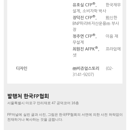
®
유호실 CFP
,
한국재무
설계, 소비자학 박사
®
장덕진 CFP
,
煎신한
BNP파리바자산운용㈜ 부사
장
®
정주연 CFP
,
이음 재
무설계
®
최원진 AFPK
,
프라임에
셋
디자인
㈜비쥬얼스토리
(02-
3141-9207)
발행처 한국FP협회
서울특별시 마포구 만리재로 47 공덕코어 16층
FP저널에 실린 글과 사진, 그림은 한국FP협회의 서면에 의한 사전 허락없이
전재하거나 복사하는 것을 금합니다.