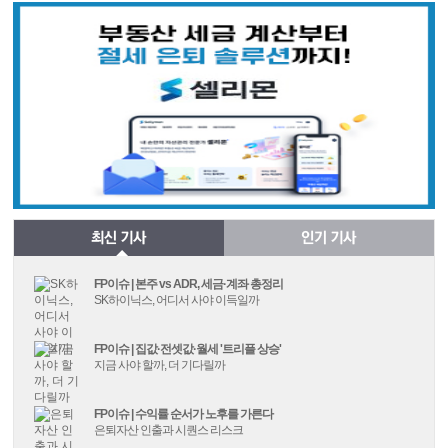
FP이슈 | 본주 vs ADR, 세금·계좌 총정리
SK하이닉스, 어디서 사야 이득일까
FP이슈 | 집값·전셋값·월세 '트리플 상승'
지금 사야 할까, 더 기다릴까
FP이슈 | 수익률 순서가 노후를 가른다
은퇴자산 인출과 시퀀스 리스크