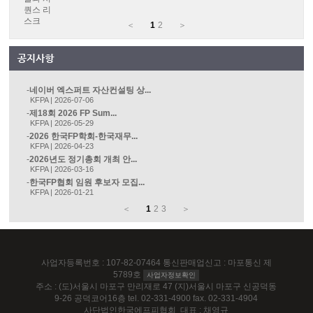
＜
1
2
＞
네이버 엑스퍼트 자산컨설팅 상...
KFPA | 2026-07-06
제18회 2026 FP Sum...
KFPA | 2026-05-29
2026 한국FP학회-한국재무...
KFPA | 2026-04-23
2026년도 정기총회 개최 안...
KFPA | 2026-03-16
한국FP협회 임원 후보자 모집...
KFPA | 2026-01-21
＜
1
2
3
＞
사업자등록번호 : 107-82-07464 통신판매업신고 : 마포통신 제
5789호
사업자정보확인
주소 : (도)서울시 마포구 만리재로 47 (지)서울시 마포구 신공덕동
9-26 공덕코어16층 tel. 02-331-4900 fax. 02-331-4904
사단법인한국에프피협회 대표 : 채영규