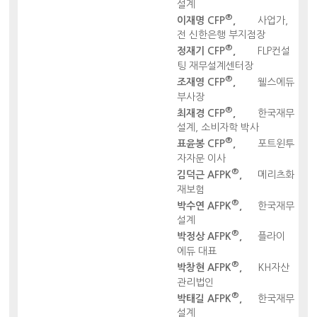
설계
®
이재명 CFP
,
사업가,
전 신한은행 부지점장
®
정재기 CFP
,
FLP컨설
팅 재무설계센터장
®
조재영 CFP
,
웰스에듀
부사장
®
최재경 CFP
,
한국재무
설계, 소비자학 박사
®
표윤봉 CFP
,
포트윈투
자자문 이사
®
김덕근 AFPK
,
메리츠화
재보험
®
박수연 AFPK
,
한국재무
설계
®
박정상 AFPK
,
플라이
에듀 대표
®
박창현 AFPK
,
KH자산
관리법인
®
박태길 AFPK
,
한국재무
설계