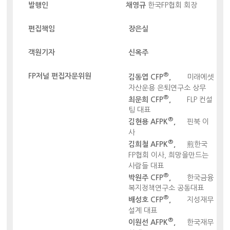
발행인
채영규
한국FP협회 회장
편집책임
장은실
객원기자
신옥주
®
FP저널 편집자문위원
김동엽 CFP
,
미래에셋
자산운용 은퇴연구소 상무
®
최문희 CFP
,
FLP 컨설
팅 대표
®
김현용 AFPK
,
핀북 이
사
®
김희철 AFPK
,
煎한국
FP협회 이사, 희망을만드는
사람들 대표
®
박원주 CFP
,
한국금융
복지정책연구소 공동대표
®
배성호 CFP
,
지성재무
설계 대표
®
이원선 AFPK
,
한국재무