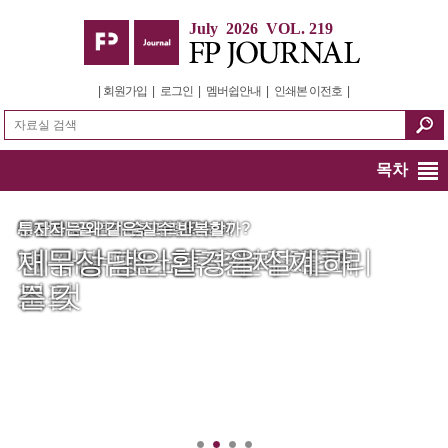
July 2026 VOL. 219
|
회원가입
|
로그인
|
멤버쉽안내
|
인쇄본 이전호
|
목차
AI 랠리, 끝인가 숨고르기인가
투자자는 왜 같은 실수 반복할까?
통합연금포털, 3층 연금 한눈에
연준은 긴축 모드로 전환?
변곡점 판단할 3가지 체크리
재무상담은 환경을 설계하
'이 메뉴'로 노후 준비 3단계
변동성 방어는 우선주 ETF
스트
는 것
점검
로