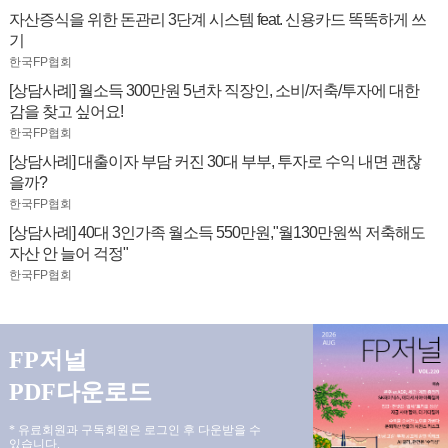
자산증식을 위한 돈관리 3단계 시스템 feat. 신용카드 똑똑하게 쓰
기
한국FP협회
[상담사례] 월소득 300만원 5년차 직장인, 소비/저축/투자에 대한
감을 찾고 싶어요!
한국FP협회
[상담사례] 대출이자 부담 커진 30대 부부, 투자로 수익 내면 괜찮
을까?
한국FP협회
[상담사례] 40대 3인가족 월소득 550만원,"월130만원씩 저축해도
자산 안 늘어 걱정"
한국FP협회
FP저널
PDF다운로드
* 유료회원과 구독회원은 로그인 후 다운받을 수
있습니다.