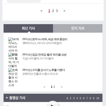
<
1
2
3
>
FP이슈 | 본주 vs ADR, 세금·계좌 총정리
SK하이닉스, 어디서 사야 이득일까
FP이슈 | 집값·전셋값·월세 '트리플 상승'
지금 사야 할까, 더 기다릴까
FP이슈 | 수익률 순서가 노후를 가른다
은퇴자산 인출과 시퀀스 리스크
＜
1
2
＞
1
2
3
4
5
6
7
8
9
10