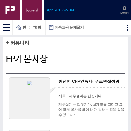
Skip
to
Apr. 2015 Vol. 84
Content
한국FP협회
계속교육 문제풀기
FP가 본 세상
황선찬 CFP인증자, 푸르덴셜생명
제목 :
재무설계는 집짓기다
재무설계는 집짓기다. 설계도를 그리고 그
에 맞춰 공사를 해야 내가 원하는 집을 얻을
수 있으니까.